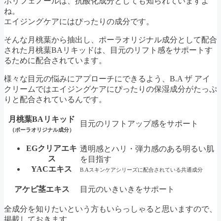
ポリフェノールは、抗酸化成分としても知られていますよ
ね。
エイジングケアにはぴったりの成分です。
そんな月桃葉から抽出し、ポーラオリジナル成分として配合
された月桃葉BAリキッドは、目元のリフト感をサポートす
るために配合されています。
様々な目元の悩みにアプローチにできるよう、B.A ザ アイ
クリームではエイジングケアにぴったりの保湿成分がたっぷ
りと配合されているんです。
月桃葉BAリキッド
目元のリフトアップ感をサポート
（ポーラオリジナル成分）
EGクリアエキ
透明感とハリ・弾力感のある明るい肌
ス
を目指す
YACエキス
B.Aスキンケアシリーズに配合されている共通成分
アケビ茎エキス
目元のいきいきをサポート
全成分を知りたいという方もいらっしゃると思いますので、
掲載しておきます。