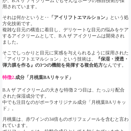
が、B.A ザ アイクリームでもそんなポーラの独自技術が採
用されています。
それは何かというと‥
「アイリフトエマルション」
という処
方化技術です。
複雑な目元の構造に着目し、デリケートな目元の悩みをケア
するアイクリームとして、B.A ザ アイクリームは開発され
ました。
そこでしっかりと目元に実感を与えられるように採用された
「アイリフトエマルション」という技術は、
『保湿・浸透・
弾力膜を作る』の3つの機能を発揮する複合処方
なんです。
特徴2.
成分「月桃葉BAリキッド」
B.A ザ アイクリームの大きな特徴２つ目は、たっぷり配合
された保湿成分です。
中でも注目なのがポーラオリジナル成分「月桃葉BAリキッ
ド」。
月桃葉は、赤ワインの34倍ものポリフェノールを含むと言わ
れています。