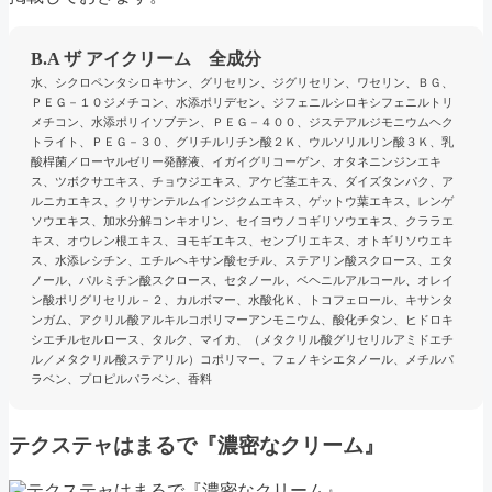
B.A ザ アイクリーム 全成分
水、シクロペンタシロキサン、グリセリン、ジグリセリン、ワセリン、ＢＧ、
ＰＥＧ－１０ジメチコン、水添ポリデセン、ジフェニルシロキシフェニルトリ
メチコン、水添ポリイソブテン、ＰＥＧ－４００、ジステアルジモニウムヘク
トライト、ＰＥＧ－３０、グリチルリチン酸２Ｋ、ウルソリルリン酸３Ｋ、乳
酸桿菌／ローヤルゼリー発酵液、イガイグリコーゲン、オタネニンジンエキ
ス、ツボクサエキス、チョウジエキス、アケビ茎エキス、ダイズタンパク、ア
ルニカエキス、クリサンテルムインジクムエキス、ゲットウ葉エキス、レンゲ
ソウエキス、加水分解コンキオリン、セイヨウノコギリソウエキス、クララエ
キス、オウレン根エキス、ヨモギエキス、センブリエキス、オトギリソウエキ
ス、水添レシチン、エチルヘキサン酸セチル、ステアリン酸スクロース、エタ
ノール、パルミチン酸スクロース、セタノール、ベヘニルアルコール、オレイ
ン酸ポリグリセリル－２、カルボマー、水酸化Ｋ、トコフェロール、キサンタ
ンガム、アクリル酸アルキルコポリマーアンモニウム、酸化チタン、ヒドロキ
シエチルセルロース、タルク、マイカ、（メタクリル酸グリセリルアミドエチ
ル／メタクリル酸ステアリル）コポリマー、フェノキシエタノール、メチルパ
ラベン、プロピルパラベン、香料
テクステャはまるで『濃密なクリーム』