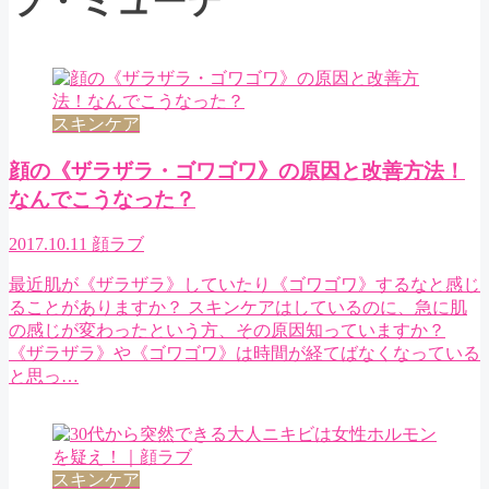
ラ・ミューテ
スキンケア
顔の《ザラザラ・ゴワゴワ》の原因と改善方法！
なんでこうなった？
2017.10.11
顔ラブ
最近肌が《ザラザラ》していたり《ゴワゴワ》するなと感じ
ることがありますか？ スキンケアはしているのに、急に肌
の感じが変わったという方、その原因知っていますか？
《ザラザラ》や《ゴワゴワ》は時間が経てばなくなっている
と思っ…
スキンケア