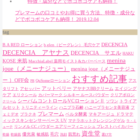
プレマームの口コミやお得に買う方法、特徴・成分な
どでボコボコケアも納得！
2019.12.04
tag
DECENCIA
B.A RED ローション
b.glen（ビーグレン） 毛穴ケア
DECENCIA アヤナス
DECENCIA サエル
HAKU
menina
KOSE 米肌
MacchiaLabel 薬用モイスト&カバーベース
joue（メニーナジュー）
menina joue（メニーナジュ
おすすめ記事
ー ）OFF会
QuSomeローション
アス
PR
アットベリー
アヤナスBBクリーム
エイジング
タリフト
アセッパー
ケア
エリクシール
カバーマーク シルキー ルースパウダー
クリアポロン
シーバムコントロールVCローションⅡ
トライア
ソワン
クリーム
ルセット
トリニティーライン
ハニプラ石鹸
ハニープラセンタ美容液
フ
プレマーム
ベルタ酵素
マキアージュ ドラマテ
ェミデオ
プラクネ
ィックスキンセンサーベース UV
マナラホットクレンジングゲル
ラ・ミ
リンメル CC パウダー エアリーフィニッシュ プレストハイカバー
ューテ
資生堂
優光泉
毛穴
敏感肌
肌荒れ
乾燥
乾燥肌
洗顔
選び方