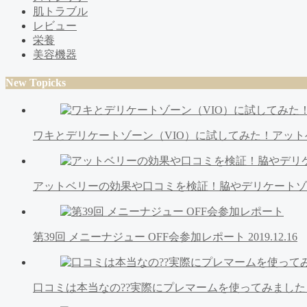
肌トラブル
レビュー
栄養
美容機器
New Topicks
ワキとデリケートゾーン（VIO）に試してみた！アッ
アットベリーの効果や口コミを検証！脇やデリケート
第39回 メニーナジュー OFF会参加レポート
2019.12.16
口コミは本当なの??実際にプレマームを使ってみまし